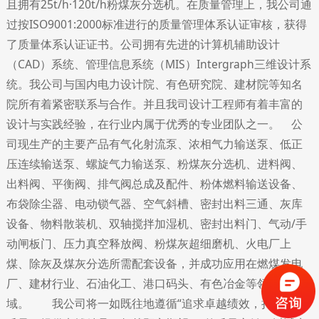
且拥有25t/h·120t/h粉煤灰分选机。在质量管理上，我公司通
过按ISO9001:2000标准进行的质量管理体系认证审核，获得
了质量体系认证证书。公司拥有先进的计算机辅助设计
（CAD）系统、管理信息系统（MIS）Intergraph三维设计系
统。我公司与国内电力设计院、有色研究院、建材院等知名
院所有着紧密联系与合作。并且我司设计工程师有着丰富的
设计与实践经验，在行业内属于优秀的专业团队之一。 公
司现生产的主要产品有气化射流泵、浓相气力输送泵、低正
压连续输送泵、螺旋气力输送泵、粉煤灰分选机、进料阀、
出料阀、平衡阀、排气阀总成及配件、粉体燃料输送设备、
布袋除尘器、电动锁气器、空气斜槽、密封出料三通、灰库
设备、物料散装机、双轴搅拌加湿机、密封出料门、气动/手
动闸板门、压力真空释放阀、粉煤灰超细磨机、火电厂上
煤、除灰及煤灰分选所需配套设备，并成功应用在燃煤发电
厂、建材行业、石油化工、港口码头、有色冶金等领
域。 我公司将一如既往地遵循“追求卓越绩效，持续改进