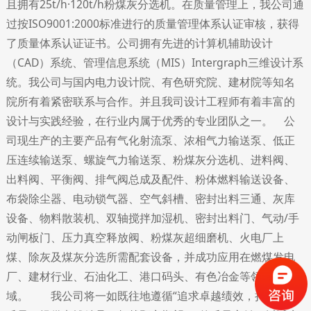
且拥有25t/h·120t/h粉煤灰分选机。在质量管理上，我公司通
过按ISO9001:2000标准进行的质量管理体系认证审核，获得
了质量体系认证证书。公司拥有先进的计算机辅助设计
（CAD）系统、管理信息系统（MIS）Intergraph三维设计系
统。我公司与国内电力设计院、有色研究院、建材院等知名
院所有着紧密联系与合作。并且我司设计工程师有着丰富的
设计与实践经验，在行业内属于优秀的专业团队之一。 公
司现生产的主要产品有气化射流泵、浓相气力输送泵、低正
压连续输送泵、螺旋气力输送泵、粉煤灰分选机、进料阀、
出料阀、平衡阀、排气阀总成及配件、粉体燃料输送设备、
布袋除尘器、电动锁气器、空气斜槽、密封出料三通、灰库
设备、物料散装机、双轴搅拌加湿机、密封出料门、气动/手
动闸板门、压力真空释放阀、粉煤灰超细磨机、火电厂上
煤、除灰及煤灰分选所需配套设备，并成功应用在燃煤发电
厂、建材行业、石油化工、港口码头、有色冶金等领
域。 我公司将一如既往地遵循“追求卓越绩效，持续改进